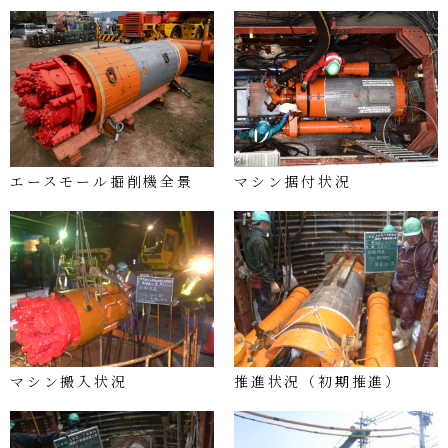
エースモール掘削機全景
マシン据付状況
マシン搬入状況
推進状況（初期推進）