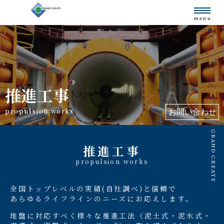
menu
推進工事／通信設備・上下水道工事／設計・調査／メンテナンス
／アスベスト除去
推進工事
propulsion works
お問い合わせ
GRAND CREATE
推進工事
propulsion works
全国トップレベルの実績(自社調べ)と信頼で
あらゆるライフラインのニーズにお応えします。
地盤に対応すべく様々な推進工法（泥土式・泥水式・