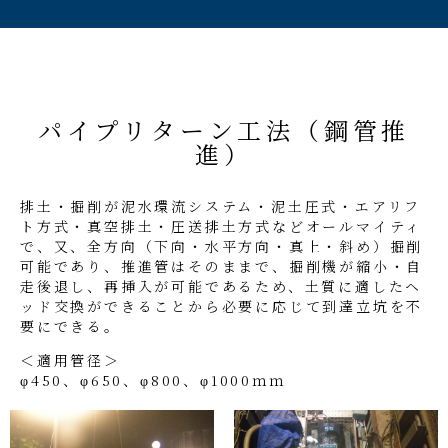
パイプリターン工法（鋼管推
進）
排土・掘削が泥水環流システム・泥土圧式・エアリフ
ト方式・真空排土・圧送排土方式などオールマイティ
で、又、全方向（下向・水平方向・真上・斜め）掘削
可能であり、推進管はそのままで、掘削機が縮小・自
走後退し、再挿入が可能であるため、土質に適したヘ
ッド交換ができることから必要に応じて到達立坑を不
要にできる。
＜適用管径＞
φ450、φ650、φ800、φ1000ｍｍ