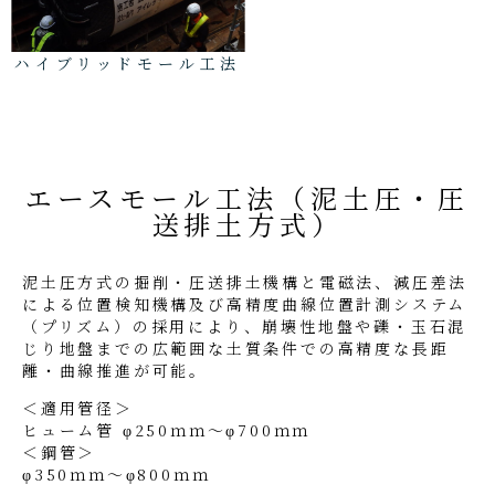
ハイブリッドモール工法
エースモール工法（泥土圧・圧
送排土方式）
泥土圧方式の掘削・圧送排土機構と電磁法、減圧差法
による位置検知機構及び高精度曲線位置計測システム
（プリズム）の採用により、崩壊性地盤や礫・玉石混
じり地盤までの広範囲な土質条件での高精度な長距
離・曲線推進が可能。
＜適用管径＞
ヒューム管 φ250ｍｍ～φ700ｍｍ
＜鋼管＞
φ350ｍｍ～φ800ｍｍ