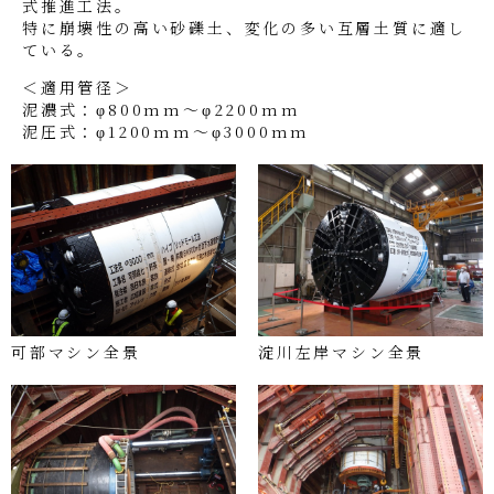
式推進工法。
特に崩壊性の高い砂礫土、変化の多い互層土質に適し
ている。
＜適用管径＞
泥濃式：φ800mm～φ2200mm
泥圧式：φ1200mm～φ3000mm
可部マシン全景
淀川左岸マシン全景