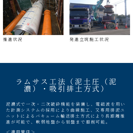
推進状況
発進立坑施工状況
ラムサス工法（泥土圧（泥
濃）・吸引排土方式）
泥濃式で一次・二次破砕機能を装備し、電磁波を用い
た計測システムの採用により曲線施工、又専用排泥ユ
ニットによるバキューム輸送排土方式により長距離推
進が可能で、軟弱地盤から岩盤まで掘削可能。
＜適用管径＞