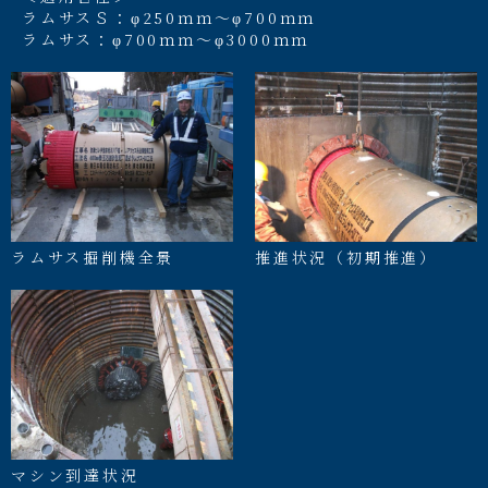
ラムサスＳ：φ250ｍｍ～φ700ｍｍ
ラムサス：φ700ｍｍ～φ3000ｍｍ
ラムサス掘削機全景
推進状況（初期推進）
マシン到達状況